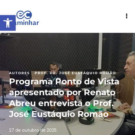
Abrir a barra de ferramentas
·
AUTORES
PROF. DR. JOSÉ EUSTÁQUIO ROMÃO
Programa Ponto de Vista
apresentado por Renato
Abreu entrevista o Prof.
José Eustáquio Romão
27 de outubro de 2025