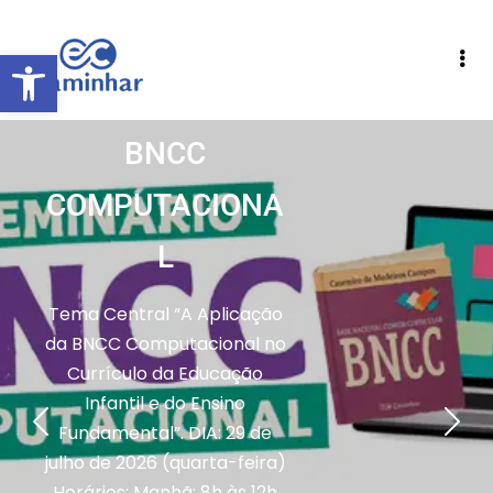
Abrir a barra de ferramentas
SEMINÁRIO
BNCC
COMPUTACIONA
L
Tema Central “A Aplicação
da BNCC Computacional no
Currículo da Educação
Infantil e do Ensino
Fundamental”. DIA: 29 de
julho de 2026 (quarta-feira)
Horários: Manhã: 8h às 12h