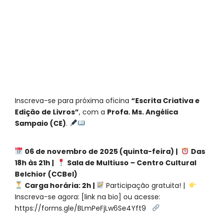
Inscreva-se para próxima oficina
“Escrita Criativa e
Edição de Livros”
, com a
Profa. Ms. Angélica
Sampaio (CE)
.
06 de novembro de 2025 (quinta-feira) |
Das
18h às 21h |
Sala de Multiuso – Centro Cultural
Belchior (CCBel)
Carga horária: 2h |
Participação gratuita! |
Inscreva-se agora: [link na bio] ou acesse:
https://forms.gle/BLmPeFjLw6Se4Yft9