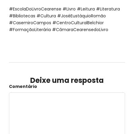
#EscolaDoLivroCearense #Livro #Leitura #Literatura
#Bibliotecas #Cultura #JoséEustáquioRomão
#CasemiroCampos #CentroCulturalBelchior
#FormaçãoLiterária #CâmaraCearensedoLivro
Deixe uma resposta
Comentário