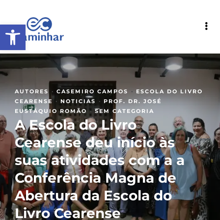
Abrir a barra de ferramentas
·
·
AUTORES
CASEMIRO CAMPOS
ESCOLA DO LIVRO
·
·
CEARENSE
NOTICIAS
PROF. DR. JOSÉ
·
EUSTÁQUIO ROMÃO
SEM CATEGORIA
A Escola do Livro
Cearense deu início às
suas atividades com a a
Conferência Magna de
Abertura da Escola do
Livro Cearense