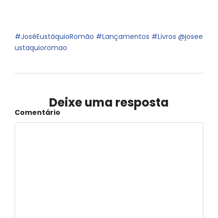
#JoséEustáquioRomão
#Lançamentos
#Livros
@josee
ustaquioromao
Deixe uma resposta
Comentário