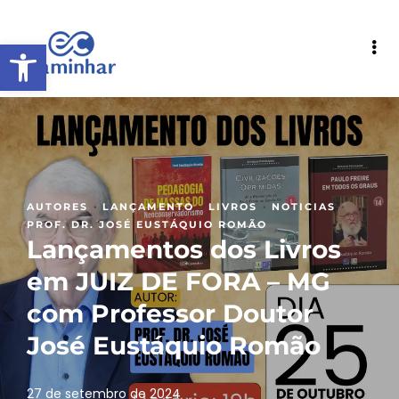
Abrir a barra de ferramentas
·
·
·
·
AUTORES
LANÇAMENTO
LIVROS
NOTICIAS
PROF. DR. JOSÉ EUSTÁQUIO ROMÃO
Lançamentos dos Livros
em JUIZ DE FORA – MG
com Professor Doutor
José Eustáquio Romão
27 de setembro de 2024