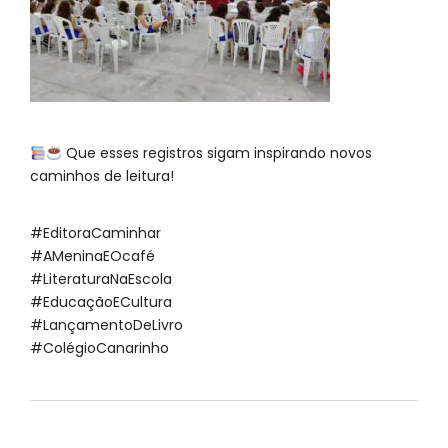
Que esses registros sigam inspirando novos
caminhos de leitura!
#EditoraCaminhar
#AMeninaEOcafé
#LiteraturaNaEscola
#EducaçãoECultura
#LançamentoDeLivro
#ColégioCanarinho