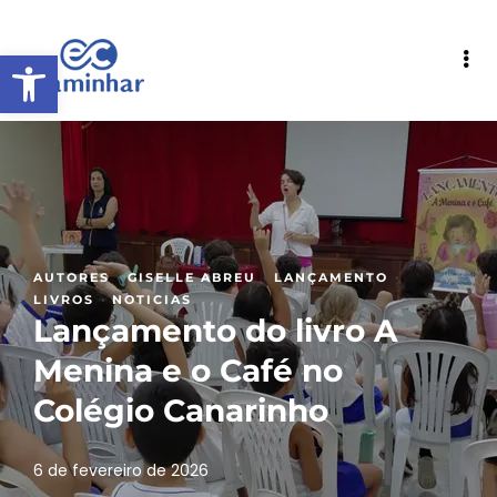
Abrir a barra de ferramentas
·
·
·
AUTORES
GISELLE ABREU
LANÇAMENTO
·
LIVROS
NOTICIAS
Lançamento do livro A
Menina e o Café no
Colégio Canarinho
6 de fevereiro de 2026