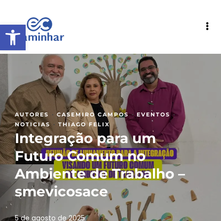
Abrir a barra de ferramentas
·
·
·
AUTORES
CASEMIRO CAMPOS
EVENTOS
·
NOTICIAS
THIAGO FELIX
Integração para um
Futuro Comum no
Ambiente de Trabalho –
smevicosace
5 de agosto de 2025