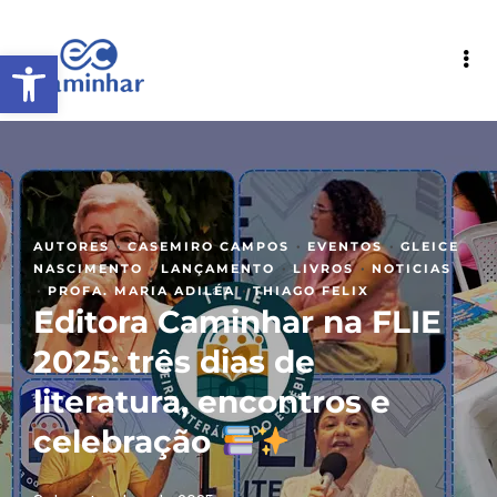
Abrir a barra de ferramentas
·
·
·
AUTORES
CASEMIRO CAMPOS
EVENTOS
GLEICE
·
·
·
NASCIMENTO
LANÇAMENTO
LIVROS
NOTICIAS
·
·
PROFA. MARIA ADILÉA
THIAGO FELIX
Editora Caminhar na FLIE
2025: três dias de
literatura, encontros e
celebração