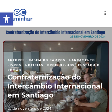
Abrir a barra de ferramentas
·
·
·
AUTORES
CASEMIRO CAMPOS
LANÇAMENTO
·
·
LIVROS
NOTICIAS
PROF. DR. JOSÉ EUSTÁQUIO
ROMÃO
Confraternização do
Intercâmbio Internacional
em Santiago
25 de novembro de 2024