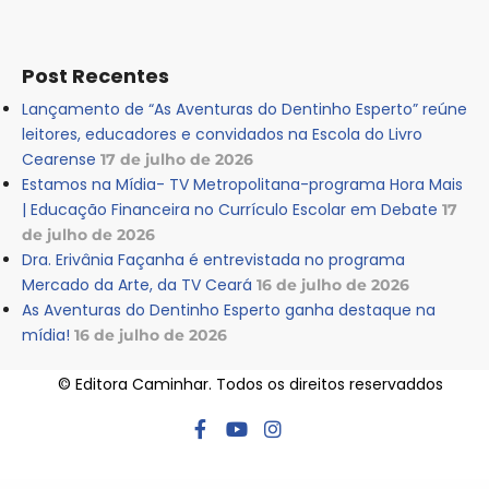
Post Recentes
Lançamento de “As Aventuras do Dentinho Esperto” reúne
leitores, educadores e convidados na Escola do Livro
Cearense
17 de julho de 2026
Estamos na Mídia- TV Metropolitana-programa Hora Mais
| Educação Financeira no Currículo Escolar em Debate
17
de julho de 2026
Dra. Erivânia Façanha é entrevistada no programa
Mercado da Arte, da TV Ceará
16 de julho de 2026
As Aventuras do Dentinho Esperto ganha destaque na
mídia!
16 de julho de 2026
© Editora Caminhar. Todos os direitos reservaddos
WordPress Hub
Habitro – Nutrition Health and Diet WordPress Theme
Hadé – Business Elementor Template Kit
Hadkaur - Fitness and Gym WordPress Theme
Hadona – One Product, WooCommerce WordPress Theme
Hair Care – Responsive Salon WordPress Theme
Hairsta – Hair Salon & Hairdresser Elementor Template Kit
Haizea – Creative Portfolio & Resume Elementor Template Kit