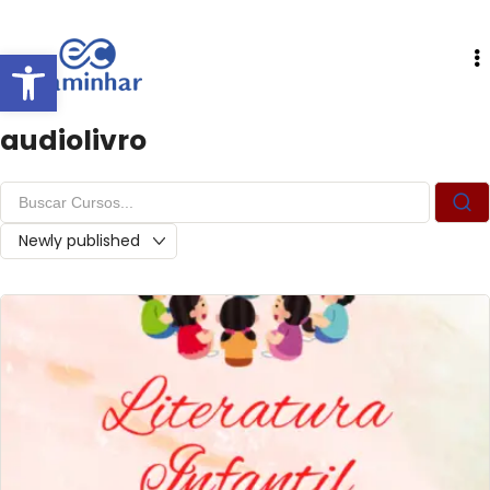
Abrir a barra de ferramentas
audiolivro