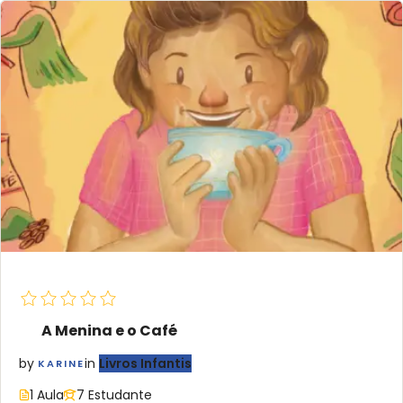
A Menina e o Café
by
in
Livros Infantis
KARINE
1 Aula
7 Estudante